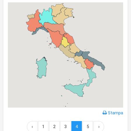
Stampa
‹
1
2
3
4
5
›