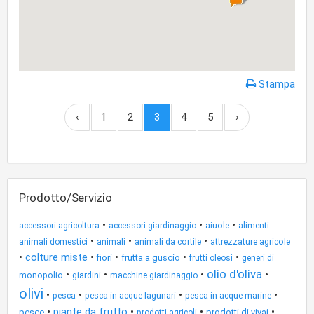
Stampa
‹
1
2
3
4
5
›
Prodotto/Servizio
•
•
•
accessori agricoltura
accessori giardinaggio
aiuole
alimenti
•
•
•
animali domestici
animali
animali da cortile
attrezzature agricole
•
colture miste
•
•
•
•
fiori
frutta a guscio
frutti oleosi
generi di
olio d'oliva
•
•
•
•
monopolio
giardini
macchine giardinaggio
olivi
•
•
•
•
pesca in acque lagunari
pesca in acque marine
pesca
•
piante da frutto
•
•
•
pesce
prodotti di vivai
prodotti agricoli