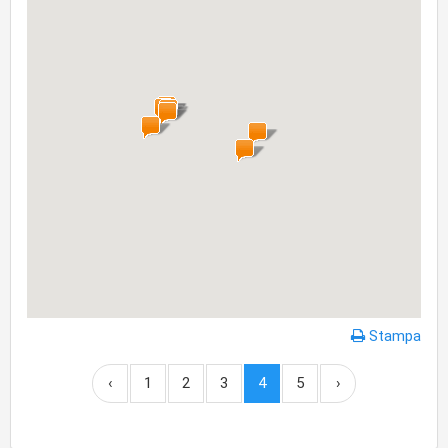
Stampa
‹
1
2
3
4
5
›